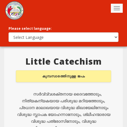
Togg
navig
Please select language:
Little Catechism
കുമ്പസാരത്തിനുള്ള ജപം
സര്‍വ്വ്വശക്തനായ ദൈവത്തോടും,
നിത്യകന്യകയായ പരിശുദ്ധ മറിയത്തോടും,
പ്രധാന മാലാഖയായ വിശുദ്ധ മിഖായേലിനോടും
വിശുദ്ധ സ്നാപക യോഹന്നാനോടും, ശ്ലീഹന്മാരായ
വിശുദ്ധ പത്രോസിനോടും, വിശുദ്ധ