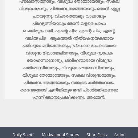
പൗലോസിനോടും, വിശുദ്ധ തോമ്മായോടും, സകല
വിശുദ്ധരോടും, പിതാവേ, അങ്ങയോടും ഞാന്‍ ഏറ്റു
പറയുന്നു. വിചാരത്താലും വാക്കാലും
പ്രവൃത്തിയാലും ഞാന്‍ വളരെ പാപം
ചെയ്തുപോയി. എന്റെ പിഴ, എന്റെ പിഴ, എന്റെ
വലിയ പിഴ ആകയാല്‍ നിത്യകന്യകയായ
പരിശുദ്ധ മറിയത്തോടും, പ്രധാന മാലാഖയായ
വിശുദ്ധ മിഖായേലിനോടും, വിശുദ്ധ സ്നാപക
യോഹന്നാനോടും, ശ്ലീഹന്മാരായ വിശുദ്ധ
പത്രോസിനോടും, വിശുദ്ധ പൗലോസിനോടും,
വിശുദ്ധ തോമ്മായോടും, സകല വിശുദ്ധരോടും,
പിതാവേ, അങ്ങയോടും നമ്മുടെ കര്‍ത്താവായ
ദൈവത്തോട് എനിയ്ക്കുവേണ്ടി പ്രാര്‍ത്ഥിക്കണമേ
എന്ന് ഞാനപേക്ഷിക്കുന്നു. ആമ്മേന്‍.
Daily Saints
Motivational Stories
Short Films
Action